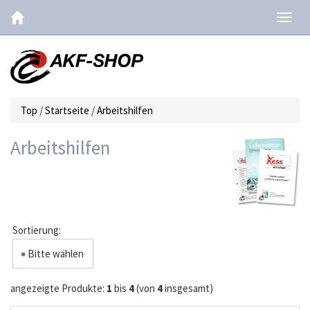
Navig
ein-/
Top
/
Startseite
/
Arbeitshilfen
Arbeitshilfen
Sortierung:
Bitte wählen
angezeigte Produkte:
1
bis
4
(von
4
insgesamt)