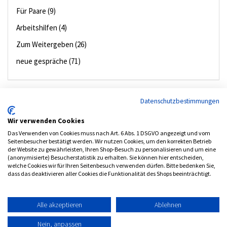
Für Paare (9)
Arbeitshilfen (4)
Zum Weitergeben (26)
neue gespräche (71)
Bestseller
Datenschutzbestimmungen
Wir verwenden Cookies
01.
Flyer Familien in ihrer Vielfalt
Das Verwenden von Cookies muss nach Art. 6 Abs. 1 DSGVO angezeigt und vom
02.
Die Feier des Segens für Paare
Seitenbesucher bestätigt werden. Wir nutzen Cookies, um den korrekten Betrieb
der Website zu gewährleisten, Ihren Shop-Besuch zu personalisieren und um eine
03.
Anleitung zum Neugierig-sein
(anonymisierte) Besucherstatistik zu erhalten. Sie können hier entscheiden,
welche Cookies wir für Ihren Seitenbesuch verwenden dürfen. Bitte bedenken Sie,
04.
Da berühren sich Himmel und Erde
dass das deaktivieren aller Cookies die Funktionalität des Shops beeinträchtigt.
Alle akzeptieren
Ablehnen
Kontakt
Impressum
AKF-Datenschutz
AGB
Nein, anpassen