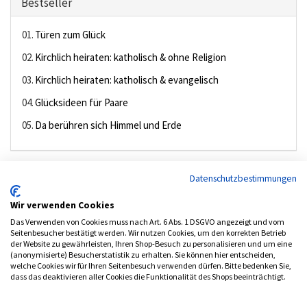
Bestseller
01.
Türen zum Glück
02.
Kirchlich heiraten: katholisch & ohne Religion
03.
Kirchlich heiraten: katholisch & evangelisch
04.
Glücksideen für Paare
05.
Da berühren sich Himmel und Erde
»
Datenschutzbestimmungen
Neue Produkte
Wir verwenden Cookies
Das Verwenden von Cookies muss nach Art. 6 Abs. 1 DSGVO angezeigt und vom
Seitenbesucher bestätigt werden. Wir nutzen Cookies, um den korrekten Betrieb
DVD Gelungene Kommunikation 3
der Website zu gewährleisten, Ihren Shop-Besuch zu personalisieren und um eine
(anonymisierte) Besucherstatistik zu erhalten. Sie können hier entscheiden,
10.00 €
welche Cookies wir für Ihren Seitenbesuch verwenden dürfen. Bitte bedenken Sie,
inkl. MwSt. (7.00%)
dass das deaktivieren aller Cookies die Funktionalität des Shops beeinträchtigt.
zzgl.
Versandkosten