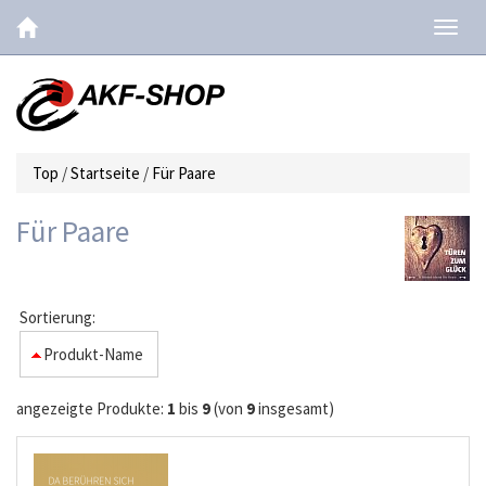
Navig
ein-/
Top
/
Startseite
/
Für Paare
Für Paare
Sortierung:
Produkt-Name
angezeigte Produkte:
1
bis
9
(von
9
insgesamt)