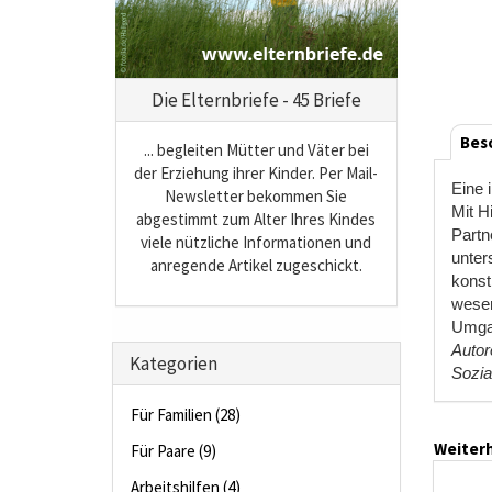
Die Elternbriefe - 45 Briefe
Bes
... begleiten Mütter und Väter bei
der Erziehung ihrer Kinder. Per Mail-
Eine 
Newsletter bekommen Sie
Mit H
abgestimmt zum Alter Ihres Kindes
Partn
viele nützliche Informationen und
unter
anregende Artikel zugeschickt.
konst
wesen
Umgan
Autor
Kategorien
Sozia
Für Familien (28)
Weiterh
Für Paare (9)
Arbeitshilfen (4)