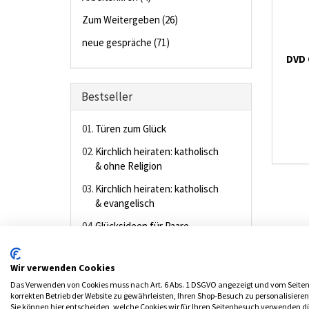
Zum Weitergeben (26)
neue gespräche (71)
DVD 
Bestseller
01.
Türen zum Glück
02.
Kirchlich heiraten: katholisch
& ohne Religion
03.
Kirchlich heiraten: katholisch
& evangelisch
04.
Glücksideen für Paare
05.
Da berühren sich Himmel und
Erde
Wir verwenden Cookies
Das Verwenden von Cookies muss nach Art. 6 Abs. 1 DSGVO angezeigt und vom Seiten
korrekten Betrieb der Website zu gewährleisten, Ihren Shop-Besuch zu personalisiere
Sie können hier entscheiden, welche Cookies wir für Ihren Seitenbesuch verwenden dür