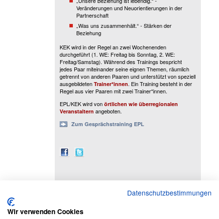
„Unsere Beziehung ist lebendig.“ -
Veränderungen und Neuorientierungen in der
Partnerschaft
„Was uns zusammenhält.“ - Stärken der
Beziehung
KEK wird in der Regel an zwei Wochenenden
durchgeführt (1. WE: Freitag bis Sonntag, 2. WE:
Freitag/Samstag). Während des Trainings bespricht
jedes Paar miteinander seine eignen Themen, räumlich
getrennt von anderen Paaren und unterstützt von speziell
ausgebildeten
. Ein Training besteht in der
Trainer*innen
Regel aus vier Paaren mit zwei Trainer*innen.
EPL/KEK wird von
örtlichen wie überregionalen
angeboten.
Veranstaltern
Zum Gesprächstraining EPL
Volltextsuche
Sitemap
Seite ausdrucken
Kontakt
Datenschutz
I
Datenschutzbestimmungen
© AKF, zuletzt geändert am 03 Aug 2026
Wir verwenden Cookies