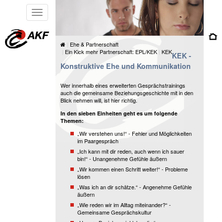
Toggle
navigation
Ehe & Partnerschaft
Ein Kick mehr Partnerschaft: EPL/KEK
KEK
KEK -
Konstruktive Ehe und Kommunikation
Wer innerhalb eines erweiterten Gesprächstrainings
auch die gemeinsame Beziehungsgeschichte mit in den
Blick nehmen will, ist hier richtig.
In den sieben Einheiten geht es um folgende
Themen:
„Wir verstehen uns!“ - Fehler und Möglichkeiten
im Paargespräch
„Ich kann mit dir reden, auch wenn ich sauer
bin!“ - Unangenehme Gefühle äußern
„Wir kommen einen Schritt weiter!“ - Probleme
lösen
„Was ich an dir schätze.“ - Angenehme Gefühle
äußern
„Wie reden wir im Alltag miteinander?“ -
Gemeinsame Gesprächskultur