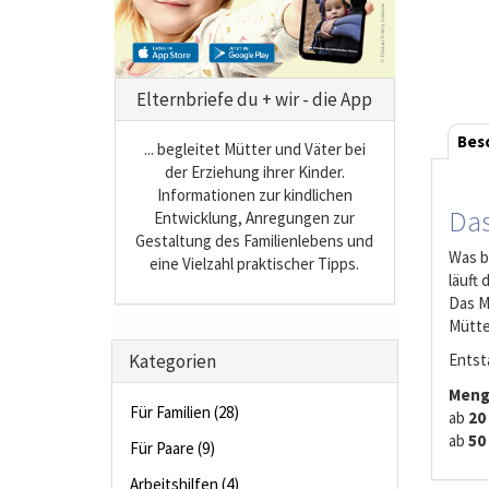
Elternbriefe du + wir - die App
Bes
... begleitet Mütter und Väter bei
der Erziehung ihrer Kinder.
Informationen zur kindlichen
Das
Entwicklung, Anregungen zur
Gestaltung des Familienlebens und
Was b
eine Vielzahl praktischer Tipps.
läuft
Das M
Mütte
Kategorien
Entst
Meng
Für Familien (28)
ab
20
ab
50
Für Paare (9)
Arbeitshilfen (4)