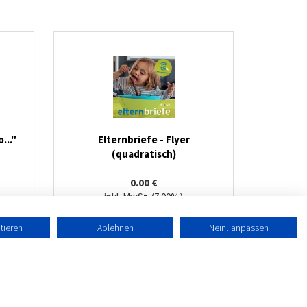
..."
Elternbriefe - Flyer
(quadratisch)
0.00 €
inkl. MwSt. (7.00%)
zzgl.
Versandkosten
tieren
Ablehnen
Nein, anpassen
right © 2017
XOS-Shop
Powered by
kippconcept GmbH