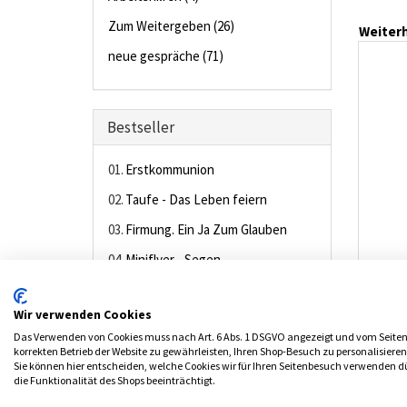
Zum Weitergeben (26)
Weiterh
neue gespräche (71)
Bestseller
01.
Erstkommunion
02.
Taufe - Das Leben feiern
03.
Firmung. Ein Ja Zum Glauben
04.
Miniflyer - Segen
05.
Heft "Advent und
Weihnachten"
Wir verwenden Cookies
Das Verwenden von Cookies muss nach Art. 6 Abs. 1 DSGVO angezeigt und vom Seiten
korrekten Betrieb der Website zu gewährleisten, Ihren Shop-Besuch zu personalisiere
Sie können hier entscheiden, welche Cookies wir für Ihren Seitenbesuch verwenden dür
Kontakt
Impressum
AKF-Datenschutz
AGB
die Funktionalität des Shops beeinträchtigt.