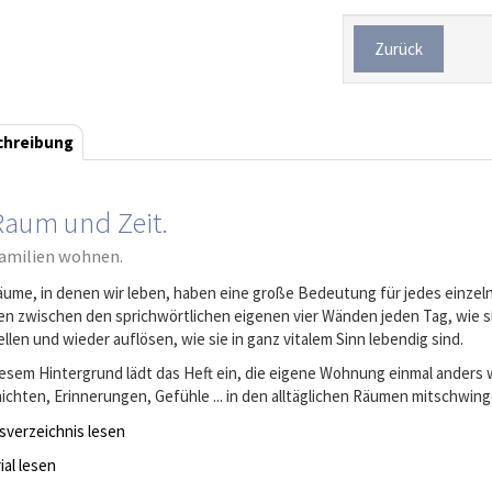
Zurück
chreibung
Raum und Zeit.
amilien wohnen.
äume, in denen wir leben, haben eine große Bedeutung für jedes einzeln
ien zwischen den sprichwörtlichen eigenen vier Wänden jeden Tag, wie 
llen und wieder auflösen, wie sie in ganz vitalem Sinn lebendig sind.
iesem Hintergrund lädt das Heft ein, die eigene Wohnung einmal ande
ichten, Erinnerungen, Gefühle ... in den alltäglichen Räumen mitschwi
tsverzeichnis lesen
ial lesen