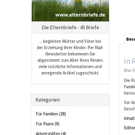
Die Elternbriefe - 45 Briefe
Bes
... begleiten Mütter und Väter bei
der Erziehung ihrer Kinder. Per Mail-
Newsletter bekommen Sie
In 
abgestimmt zum Alter Ihres Kindes
viele nützliche Informationen und
Wie F
anregende Artikel zugeschickt.
Die R
Famil
herste
Kategorien
Vor d
Gesch
Für Familien (28)
Inhal
Für Paare (9)
Editor
Arbeitshilfen (4)