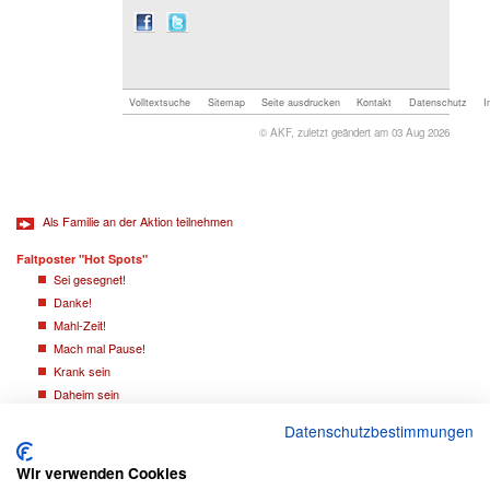
Volltextsuche
Sitemap
Seite ausdrucken
Kontakt
Datenschutz
I
© AKF, zuletzt geändert am 03 Aug 2026
Als Familie an der Aktion teilnehmen
Faltposter "Hot Spots"
Sei gesegnet!
Danke!
Mahl-Zeit!
Mach mal Pause!
Krank sein
Daheim sein
Weißt du noch?
Datenschutzbestimmungen
Willkommen
Wir verwenden Cookies
Hefte "Hot Spots"