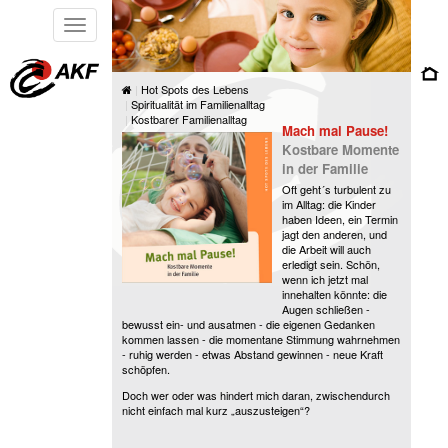
Toggle
navigation
Hot Spots des Lebens
Spiritualität im Familienalltag
Kostbarer Familienalltag
Mach mal Pause!
Kostbare Momente
in der Familie
Oft geht´s turbulent zu
im Alltag: die Kinder
haben Ideen, ein Termin
jagt den anderen, und
die Arbeit will auch
erledigt sein. Schön,
wenn ich jetzt mal
innehalten könnte: die
Augen schließen -
bewusst ein- und ausatmen - die eigenen Gedanken
kommen lassen - die momentane Stimmung wahrnehmen
- ruhig werden - etwas Abstand gewinnen - neue Kraft
schöpfen.
Doch wer oder was hindert mich daran, zwischendurch
nicht einfach mal kurz „auszusteigen“?