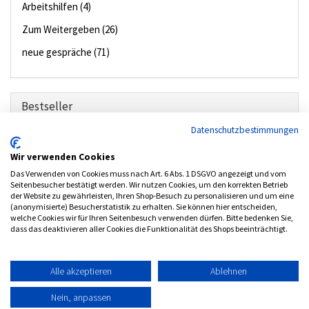
Arbeitshilfen (4)
Zum Weitergeben (26)
neue gespräche (71)
Bestseller
Datenschutzbestimmungen
01.
2014, Heft 2 - neue gespräche
Wir verwenden Cookies
02.
2009, Heft 5 - neue gespräche
Das Verwenden von Cookies muss nach Art. 6 Abs. 1 DSGVO angezeigt und vom
03.
2016, Heft 2 - neue gespräche
Seitenbesucher bestätigt werden. Wir nutzen Cookies, um den korrekten Betrieb
der Website zu gewährleisten, Ihren Shop-Besuch zu personalisieren und um eine
04.
2011, Heft 2 - neue gespräche
(anonymisierte) Besucherstatistik zu erhalten. Sie können hier entscheiden,
welche Cookies wir für Ihren Seitenbesuch verwenden dürfen. Bitte bedenken Sie,
05.
2010, Heft 6 - neue gespräche
dass das deaktivieren aller Cookies die Funktionalität des Shops beeinträchtigt.
Alle akzeptieren
Ablehnen
Kontakt
Impressum
AKF-Datenschutz
AGB
Nein, anpassen
Copyright © 2017
XOS-Shop
Powered by
kippconcept GmbH