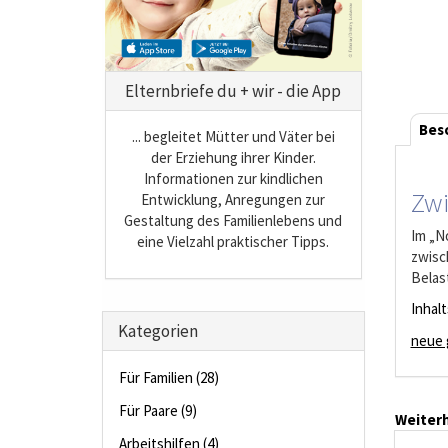
Elternbriefe du + wir - die App
Bes
... begleitet Mütter und Väter bei
der Erziehung ihrer Kinder.
Informationen zur kindlichen
Zwi
Entwicklung, Anregungen zur
Gestaltung des Familienlebens und
Im „N
eine Vielzahl praktischer Tipps.
zwisc
Belas
Inhal
Kategorien
neue 
Für Familien (28)
Für Paare (9)
Weiterh
Arbeitshilfen (4)