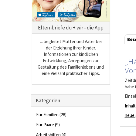
Elternbriefe du + wir - die App
Bes
... begleitet Mütter und Väter bei
der Erziehung ihrer Kinder.
Informationen zur kindlichen
„Hä
Entwicklung, Anregungen zur
Gestaltung des Familienlebens und
Von
eine Vielzahl praktischer Tipps.
Zeitd
habe 
Einzel
Kategorien
Inhal
Für Familien (28)
neue 
Für Paare (9)
Arbeitshilfen (4)