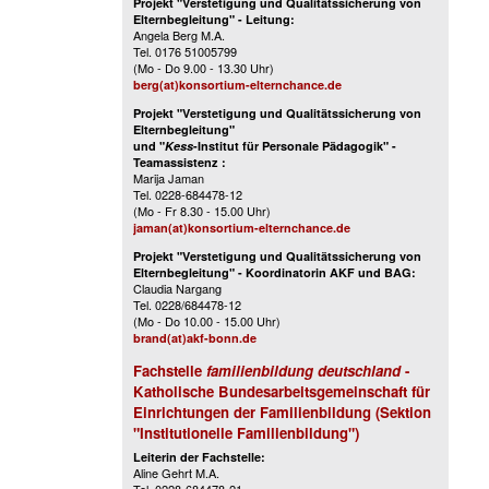
Projekt "Verstetigung und Qualitätssicherung von
Elternbegleitung" - Leitung:
Angela Berg M.A.
Tel. 0176 51005799
(Mo - Do 9.00 - 13.30 Uhr)
berg(at)konsortium-elternchance.de
Projekt "Verstetigung und Qualitätssicherung von
Elternbegleitung"
und "
Kess
-Institut für Personale Pädagogik" -
Teamassistenz :
Marija Jaman
Tel. 0228-684478-12
(Mo - Fr 8.30 - 15.00 Uhr)
jaman(at)konsortium-elternchance.de
Projekt "Verstetigung und Qualitätssicherung von
Elternbegleitung" - Koordinatorin AKF und BAG:
Claudia Nargang
Tel. 0228/684478-12
(Mo - Do 10.00 - 15.00 Uhr)
brand(at)akf-bonn.de
Fachstelle
familienbildung deutschland
-
Katholische Bundesarbeitsgemeinschaft für
Einrichtungen der Familienbildung (Sektion
"Institutionelle Familienbildung")
Leiterin der Fachstelle:
Aline Gehrt M.A.
Tel. 0228-684478-21