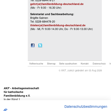
gehrt(at)familienbildung-deutschland.de
(Mo - Fr 9.00 - 16.30 Uhr)
Sekretariat und Sachbearbeitung:
Brigitte Salmen
Tel. 0228-684478-20
thielen(at)familienbildung-deutschland.de
(Mo - Mi, Fr 9.00-14.00 Uhr, Do - Fr 9.00-13.00 Uhr)
Volltextsuche
Sitemap
Seite ausdrucken
Kontakt
Datenschutz
I
© AKF, zuletzt geändert am 03 Aug 2026
AKF
- Arbeitsgemeinschaft
für katholische
Familienbildung e.V.
In der Sürst 1
53111 Bonn
Datenschutzbestimmungen
Tel. 02 28 - 68 44 78 - 0
Fax 02 28 - 68 44 78 - 29