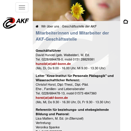
Toggle
navigation
Wir über uns
Geschäftsstelle der AKF
Mitarbeiterinnen und Mitarbeiter der
AKF-Geschäftsstelle
Geschäftsführer
David Hunold (geb. Walbelder), M. Ed.
Tel. 0228/684478-0, mobil 0151 28829381
hunold(at)akf-bonn.de
(Mo, Di, Do 9.00 - 16.00 Uhr, Mi 9.00 - 13.30 Uhr)
Leiter "
Kess
-Institut für Personale Pädagogik" und
Wissenschaftlicher Referent:
Christof Horst, Dipl.-Theol., Dipl.-Päd.
Ehe-, Familien- und Lebensberater
Tel. 0228/684478-13, mobil 01573 4847360
horst(at)akf-bonn.de
(Mo, Mi, Do 9.30 - 16.30 Uhr, Di, Fr 9.30 - 13.30 Uhr)
Referentin für beziehungs- und ehebegleitende
Bildung und Pastoral:
Lisa Mattern, M. Ed. (
)
in Elternzeit
Vertretung:
Veronika Spanke