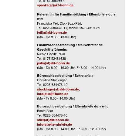
Tel. 0162 3989867
spanke(at)akf-bonn.de
Referentin für Familienbildung / Elternbriefe du +
wir:
Franziska Feil, Dipl.-Soz.-Päd.
Tel. 0228/684478-11, mobil 01573 4519389
feil(at)akf-bonn.de
(Mo - Do 8.30 - 13.00 Uhr)
Finanzsachbearbeitung / stellvertretende
Geschäftsführerin:
Nicole Görlitz Palm
Tel. 0176 52481638
palm(at)akf-bonn.de
(Mo - Do 8.00 - 16.00 Uhr, Fr 8.00 - 14.00 Uhr)
Bürosachbearbeitung / Sekretariat:
Christine Stockinger
Tel. 0228-684478-10
,
stockinger(at)akf-bonn.de
info(at)akf-bonn.de
(Mo - Fr 8.00 - 14.00 Uhr)
Bürosachbearbeitung / Elternbriefe du + wir:
Beate Stier
Tel. 0228-684478-16
stier(at)akf-bonn.de
info(at)elternbriefe.de
(Mo - Do 8.00 - 14.00 Uhr, Fr 8.00 - 12.00 Uhr)