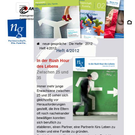
Toggle
navigation
Arbeitsgemeinschaft für katholische
Familienbildung e.V.
neue gespräche
Die Hefte
2012
Heft 4/2012
Heft 4/2012
In der Rush Hour
des Lebens
Zwischen 25 und
35
Immer mehr junge
Erwachsene zwischen
25 und 35 sehen sich
gleichzeitig vor
Herausforderungen
gestellt, die ihre Eltern
oft noch nacheinander
bewältigen konnten:
sich beruflich zu
etablieren, einen Partner, eine Partnerin fürs Leben zu
finden und eine Familie zu gründen.