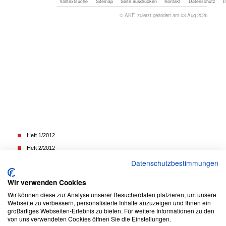
Volltextsuche
Sitemap
Seite ausdrucken
Kontakt
Datenschutz
I
© AKF, zuletzt geändert am 03 Aug 2026
Heft 1/2012
Heft 2/2012
Heft 3/2012
Datenschutzbestimmungen
Heft 4/2012
Wir verwenden Cookies
Heft 5/2012
Wir können diese zur Analyse unserer Besucherdaten platzieren, um unsere
Heft 6/2012
Webseite zu verbessern, personalisierte Inhalte anzuzeigen und Ihnen ein
großartiges Webseiten-Erlebnis zu bieten. Für weitere Informationen zu den
von uns verwendeten Cookies öffnen Sie die Einstellungen.