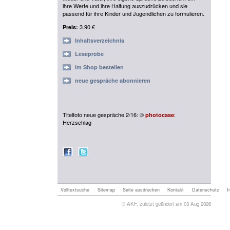
ihre Werte und ihre Haltung auszudrücken und sie
passend für ihre Kinder und Jugendlichen zu formulieren.
3.90 €
Preis:
Inhaltsverzeichnis
Leseprobe
im Shop bestellen
neue gespräche abonnieren
Titelfoto neue gespräche 2/16: ©
:
photocase
Herzschlag
Volltextsuche
Sitemap
Seite ausdrucken
Kontakt
Datenschutz
I
© AKF, zuletzt geändert am 03 Aug 2026