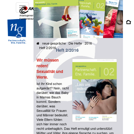
Toggle
navigation
Arbeitsgemeinschaft für katholische
Familienbildung e.V.
neue gespräche
Die Hefte
2016
Heft 2/2016
Heft 2/2016
Wir müssen
reden!
Sexualität und
Werte.
Ist Ihr Kind schon
aufgeklärt? Nein, nicht
darüber, wie das Baby
in Mamas Bauch
kommt. Sondern
darüber, was
Sexualität für Frauen
und Männer bedeutet.
Viele Eltern fühlen
sich hier immer noch
recht unbehaglich. Das Heft ermutigt und unterstützt
Mütter und Väter, ihre eigene Sprache zu suchen, um