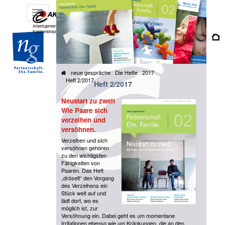
Toggle
navigation
Arbeitsgemeinschaft für katholische
Familienbildung e.V.
neue gespräche
Die Hefte
2017
Heft 2/2017
Heft 2/2017
Neustart zu zweit
Wie Paare sich
verzeihen und
versöhnen.
Verzeihen und sich
versöhnen gehören
zu den wichtigsten
Fähigkeiten von
Paaren. Das Heft
„dröselt“ den Vorgang
des Verzeihens ein
Stück weit auf und
lädt dort, wo es
möglich ist, zur
Versöhnung ein. Dabei geht es um momentane
Irritationen ebenso wie um Kränkungen, die an den