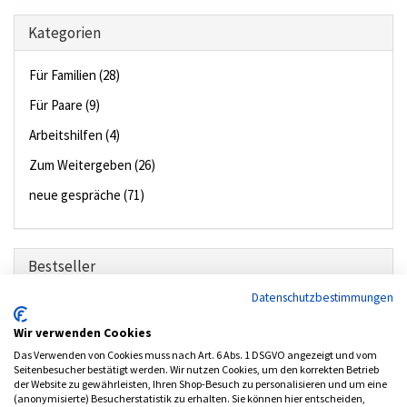
Kategorien
Für Familien (28)
Für Paare (9)
Arbeitshilfen (4)
Zum Weitergeben (26)
neue gespräche (71)
Bestseller
Datenschutzbestimmungen
01.
Erstkommunion
Wir verwenden Cookies
02.
Taufe - Das Leben feiern
Das Verwenden von Cookies muss nach Art. 6 Abs. 1 DSGVO angezeigt und vom
03.
Firmung. Ein Ja Zum Glauben
Seitenbesucher bestätigt werden. Wir nutzen Cookies, um den korrekten Betrieb
der Website zu gewährleisten, Ihren Shop-Besuch zu personalisieren und um eine
04.
Miniflyer - Segen
(anonymisierte) Besucherstatistik zu erhalten. Sie können hier entscheiden,