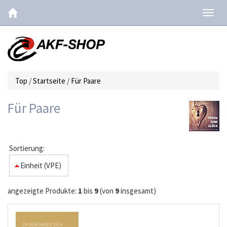
Navig
ein-/
Top
/
Startseite
/
Für Paare
Für Paare
Sortierung:
Einheit (VPE)
angezeigte Produkte:
1
bis
9
(von
9
insgesamt)