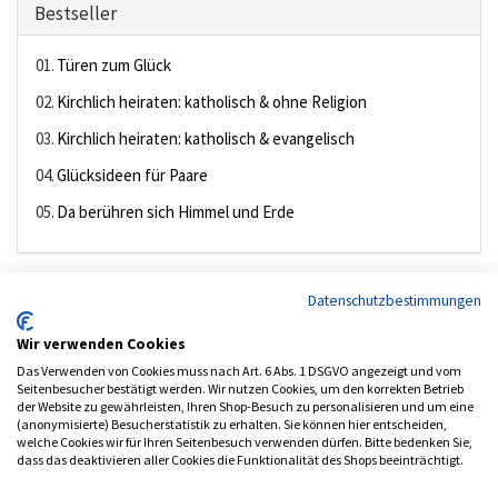
Bestseller
01.
Türen zum Glück
02.
Kirchlich heiraten: katholisch & ohne Religion
03.
Kirchlich heiraten: katholisch & evangelisch
04.
Glücksideen für Paare
05.
Da berühren sich Himmel und Erde
»
Neue Produkte
Datenschutzbestimmungen
Wir verwenden Cookies
Das Verwenden von Cookies muss nach Art. 6 Abs. 1 DSGVO angezeigt und vom
Seitenbesucher bestätigt werden. Wir nutzen Cookies, um den korrekten Betrieb
DVD Gelungene Kommunikation 1
der Website zu gewährleisten, Ihren Shop-Besuch zu personalisieren und um eine
(anonymisierte) Besucherstatistik zu erhalten. Sie können hier entscheiden,
10.00 €
welche Cookies wir für Ihren Seitenbesuch verwenden dürfen. Bitte bedenken Sie,
inkl. MwSt. (7.00%)
dass das deaktivieren aller Cookies die Funktionalität des Shops beeinträchtigt.
zzgl.
Versandkosten