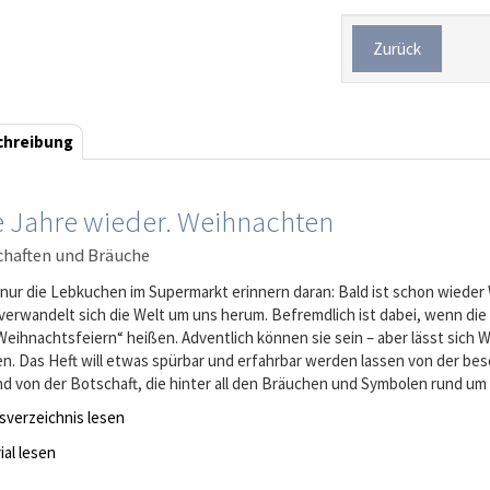
Zurück
chreibung
e Jahre wieder. Weihnachten
chaften und Bräuche
 nur die Lebkuchen im Supermarkt erinnern daran: Bald ist schon wieder
verwandelt sich die Welt um uns herum. Befremdlich ist dabei, wenn di
Weihnachtsfeiern“ heißen. Adventlich können sie sein – aber lässt sich
n. Das Heft will etwas spürbar und erfahrbar werden lassen von der b
Und von der Botschaft, die hinter all den Bräuchen und Symbolen rund u
tsverzeichnis lesen
ial lesen